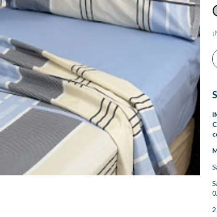
¡
I
C
c
M
S
S
0
2