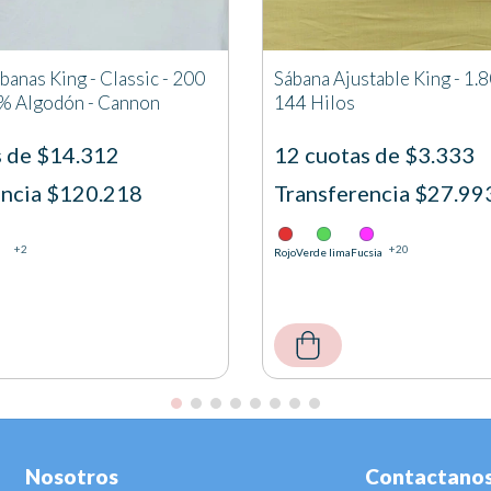
banas King - Classic - 200
Sábana Ajustable King - 1.8
0% Algodón - Cannon
144 Hilos
s de $14.312
12 cuotas de $3.333
encia $120.218
Transferencia $27.99
+2
+20
l
Rojo
Verde lima
Fucsia
Nosotros
Contactano