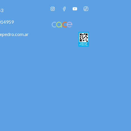
53
014959
epedro.com.ar