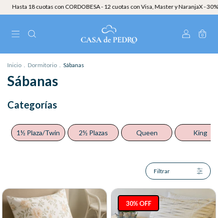
as con CORDOBESA - 12 cuotas con Visa, Master y NaranjaX - 30% OFF EXTRA en pago
0
Inicio
.
Dormitorio
.
Sábanas
Sábanas
Categorías
1½ Plaza/Twin
2½ Plazas
Queen
King
Filtrar
30% OFF