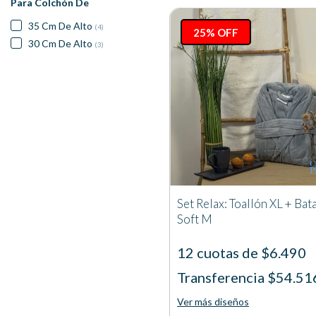
Para Colchón De
35 Cm De Alto
(4)
25% OFF
30 Cm De Alto
(3)
Set Relax: Toallón XL + Bat
Soft M
12 cuotas de $6.490
Transferencia $54.51
Ver más diseños