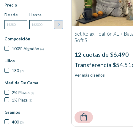
Precio
Desde
Hasta
Set Relax: Toallón XL + Bat
Composición
Soft S
100% Algodón
(6)
12 cuotas de $6.490
Hilos
Transferencia $54.51
180
(7)
Ver más diseños
Medida De Cama
2½ Plazas
(4)
1½ Plaza
(3)
Gramos
400
(3)