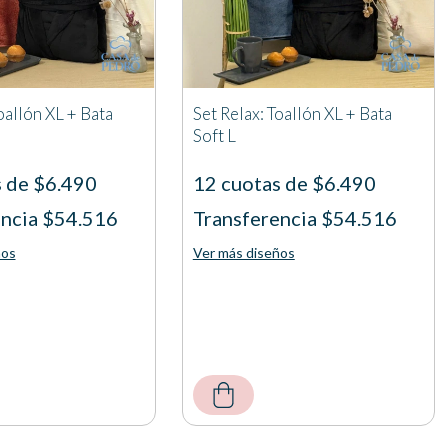
oallón XL + Bata
Set Relax: Toallón XL + Bata
Soft L
s de $6.490
12 cuotas de $6.490
encia $54.516
Transferencia $54.516
ños
Ver más diseños