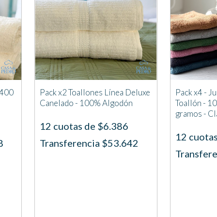
 400
Pack x2 Toallones Línea Deluxe
Pack x4 - J
Canelado - 100% Algodón
Toallón - 1
gramos - Cl
12 cuotas de $6.386
12 cuota
8
Transferencia $53.642
Transfer