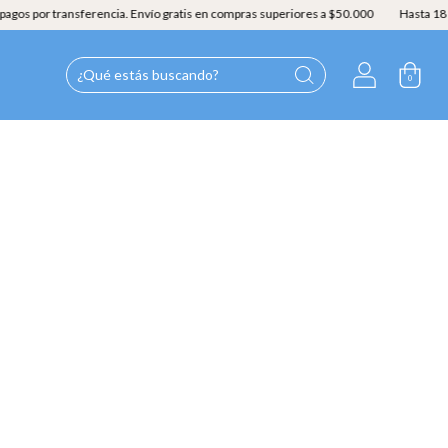
nsferencia. Envío gratis en compras superiores a $50.000
Hasta 18 cuotas con 
0