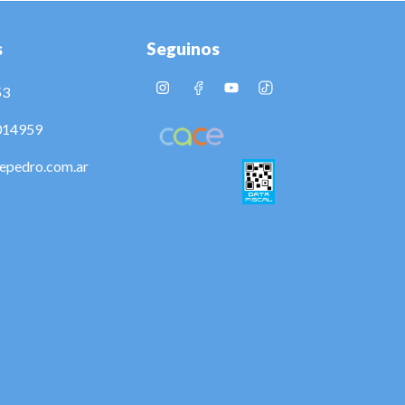
s
Seguinos
53
014959
epedro.com.ar