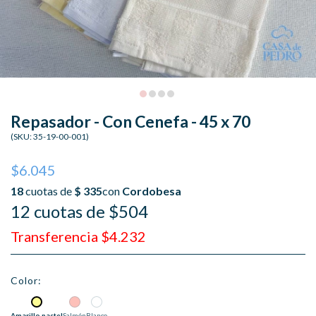
Repasador - Con Cenefa - 45 x 70
(SKU:
35-19-00-001
)
$6.045
12 cuotas de $504
Transferencia $4.232
Color:
Amarillo pastel
Salmón
Blanco