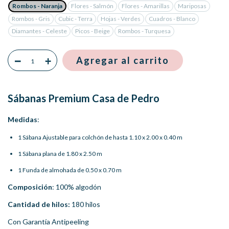
Rombos - Naranja
Flores - Salmón
Flores - Amarillas
Mariposas
Rombos - Gris
Cubic - Terra
Hojas - Verdes
Cuadros - Blanco
Diamantes - Celeste
Picos - Beige
Rombos - Turquesa
Sábanas Premium Casa de Pedro
Medidas
:
1 Sábana Ajustable para colchón de hasta 1.10 x 2.00 x 0.40 m
1 Sábana plana de 1.80 x 2.50 m
1 Funda de almohada de 0.50 x 0.70 m
Composición
: 100% algodón
Cantidad de hilos:
180 hilos
Con Garantía Antipeeling