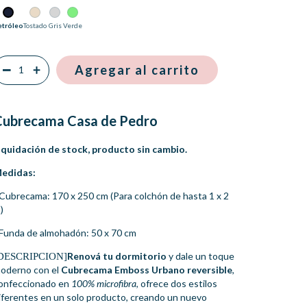
etróleo
Tostado
Gris
Verde
Cubrecama Casa de Pedro
iquidación de stock, producto sin cambio.
edidas:
 Cubrecama: 170 x 250 cm (Para colchón de hasta 1 x 2
)
 Funda de almohadón: 50 x 70 cm
Renová tu dormitorio
y dale un toque
DESCRIPCION]
oderno con el
Cubrecama Emboss Urbano reversible
,
onfeccionado en
100% microfibra
, ofrece dos estilos
iferentes en un solo producto, creando un nuevo