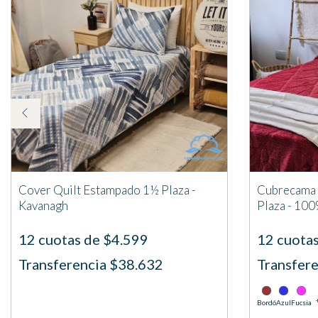
Cover Quilt Estampado 1½ Plaza -
Cubrecama 
Kavanagh
Plaza - 10
12 cuotas de $4.599
12 cuota
Transferencia $38.632
Transfer
Bordó
Azul
Fucsia