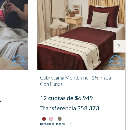
Cubrecama Montblanc - 1½ Plaza -
Con Funda
12 cuotas de $6.949
7
Transferencia $58.373
+3
Bordó
Rose
Habano