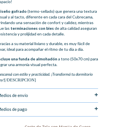
spacio!
iseño gofrado
(termo-sellado) que genera una textura
isual y al tacto, diferente en cada cara del Cubrecama,
rindando una sensación de confort y calidez, mientras
ue las
terminaciones con bies
de alta calidad aseguran
esistencia y prolijidad en cada detalle.
racias a su material liviano y durable, es muy fácil de
avar, ideal para acompañar el ritmo de tu día a día.
ncluye una funda de almohadón
a tono (50x70 cm) para
ograr una armonía visual perfecta.
escansá con estilo y practicidad. ¡Transformá tu dormitorio
oy!
[/DESCRIPCION]
edios de envío
edios de pago