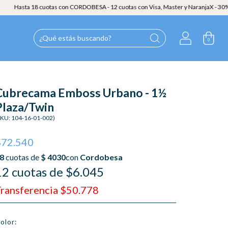
 cuotas con CORDOBESA - 12 cuotas con Visa, Master y NaranjaX - 30% OFF EXTRA en 
0
Cubrecama Emboss Urbano - 1½
Plaza/Twin
SKU:
104-16-01-002
)
$72.540
12 cuotas de $6.045
ransferencia $50.778
olor: